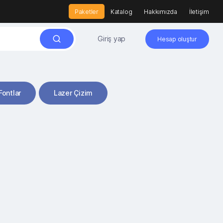
Paketler
Katalog
Hakkımızda
İletişim
Giriş yap
Hesap oluştur
Fontlar
Lazer Çizim