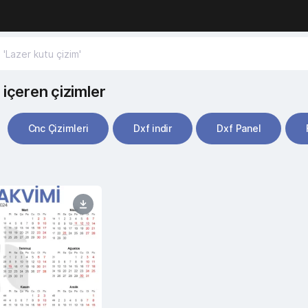
 içeren çizimler
Cnc Çizimleri
Dxf indir
Dxf Panel