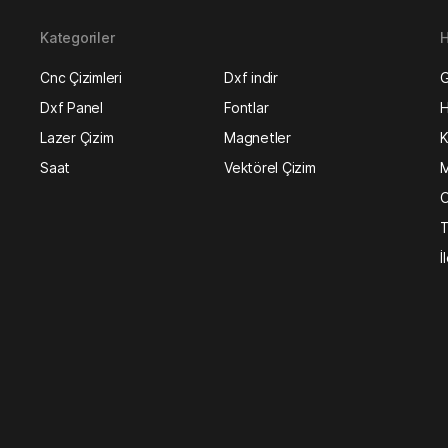
Kategoriler
H
Cnc Çizimleri
Dxf indir
G
Dxf Panel
Fontlar
H
Lazer Çizim
Magnetler
K
Saat
Vektörel Çizim
M
O
T
İ