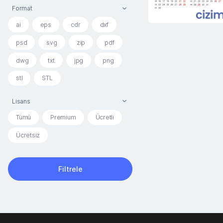
Format
ai
eps
cdr
dxf
psd
svg
zip
pdf
dwg
txt
jpg
png
stl
STL
Lisans
Tümü
Premium
Ücretli
Ücretsiz
Filtrele