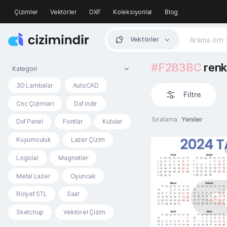
Çizimler
Vektörler
DXF
Koleksiyonlar
Blog
Vektörler
#F2B3BC
renk
Kategori
3D Lambalar
AutoCAD
Filtre
Cnc Çizimleri
Dxf indir
Sıralama
Yeniler
Dxf Panel
Fontlar
Kutular
Kuyumculuk
Lazer Çizim
Logolar
Magnetler
Metal Lazer
Oyuncak
Rölyef STL
Saat
Sketchup
Vektörel Çizim