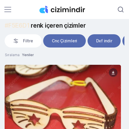
#F5E6D1
renk içeren çizimler
Filtre
Cnc Çizimleri
Dxf indir
Sıralama
Yeniler