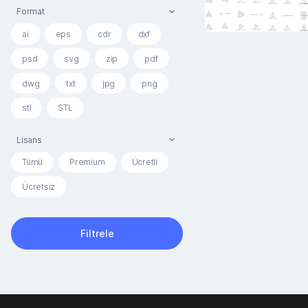
Format
ai
eps
cdr
dxf
psd
svg
zip
pdf
dwg
txt
jpg
png
stl
STL
Lisans
Tümü
Premium
Ücretli
Ücretsiz
Filtrele