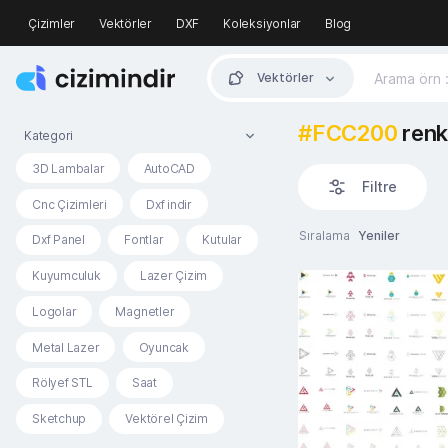
Çizimler
Vektörler
DXF
Koleksiyonlar
Blog
Vektörler
#FCC200
renk
Kategori
3D Lambalar
AutoCAD
Filtre
Cnc Çizimleri
Dxf indir
Sıralama
Yeniler
Dxf Panel
Fontlar
Kutular
Kuyumculuk
Lazer Çizim
Logolar
Magnetler
Metal Lazer
Oyuncak
Rölyef STL
Saat
Sketchup
Vektörel Çizim