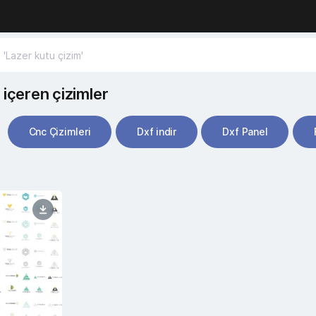
 içeren çizimler
Cnc Çizimleri
Dxf indir
Dxf Panel