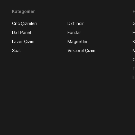
Kategoriler
H
Cnc Çizimleri
Dxf indir
G
Dxf Panel
Fontlar
H
Lazer Çizim
Magnetler
K
Saat
Vektörel Çizim
M
O
T
İ