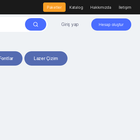
Paketler
Katalog
Hakkımızda
İletişim
Giriş yap
Hesap oluştur
Fontlar
Lazer Çizim