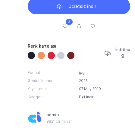
Ücretsiz indir
2
Renk kartelası
İndirilme
9
Format
jpg
Görüntülenme
2023
Yayınlanma
07 May 2019
Kategori
Dxf indir
admin
9821 çizimi var