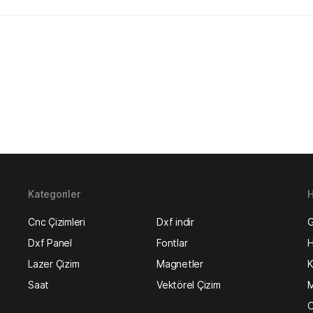
Kategoriler
H
Cnc Çizimleri
Dxf indir
G
Dxf Panel
Fontlar
H
Lazer Çizim
Magnetler
K
Saat
Vektörel Çizim
M
O