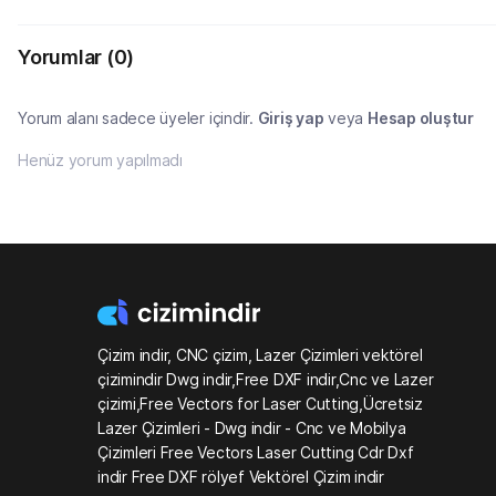
Yorumlar
(0)
Yorum alanı sadece üyeler içindir.
Giriş yap
veya
Hesap oluştur
Henüz yorum yapılmadı
Çizim indir, CNC çizim, Lazer Çizimleri vektörel
çizimindir Dwg indir,Free DXF indir,Cnc ve Lazer
çizimi,Free Vectors for Laser Cutting,Ücretsiz
Lazer Çizimleri - Dwg indir - Cnc ve Mobilya
Çizimleri Free Vectors Laser Cutting Cdr Dxf
indir Free DXF rölyef Vektörel Çizim indir