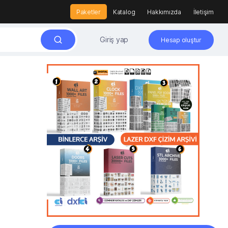
Paketler
Katalog
Hakkımızda
İletişim
Giriş yap
Hesap oluştur