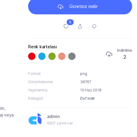
Ücretsiz indir
5
Renk kartelası
İndirilme
2
Format
png
Görüntülenme
38767
Yayınlanma
10 Haz 2018
Kategori
Dxf indir
im,
aj veya
admin
9821 çizimi var