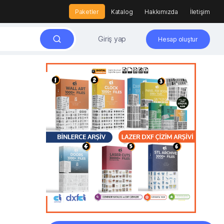
Paketler
Katalog
Hakkımızda
İletişim
Giriş yap
Hesap oluştur