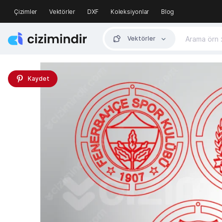
Çizimler
Vektörler
DXF
Koleksiyonlar
Blog
Vektörler
Kaydet