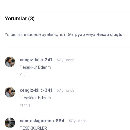
Yorumlar
(3)
Yorum alanı sadece üyeler içindir.
Giriş yap
veya
Hesap oluştur
cengiz-kilic-341
57 yıl önce
Teşekkür Ederim
Yanıtla
cengiz-kilic-341
57 yıl önce
Teşekkür Ederim
Yanıtla
cem-eskigocmen-884
57 yıl önce
TEŞEKKÜRLER