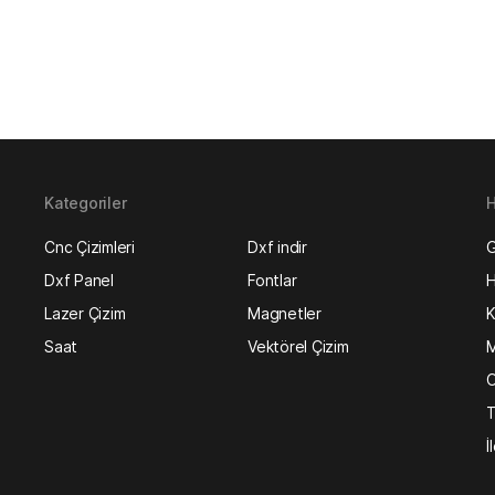
Kategoriler
H
Cnc Çizimleri
Dxf indir
G
Dxf Panel
Fontlar
H
Lazer Çizim
Magnetler
K
Saat
Vektörel Çizim
M
O
T
İ