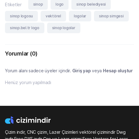
sinop
logo
sinop belediyesi
Etiketler
sinop logosu
vektörel
logolar
sinop simgesi
sinop.bel.tr logo
sinop logolar
Yorumlar
(0)
Yorum alanı sadece üyeler içindir.
Giriş yap
veya
Hesap oluştur
Henüz yorum yapılmadı
Çizim indir, CNC çizim, Lazer Çizimleri vektörel çizimindir Dwg
indir,Free DXF indir,Cnc ve Lazer çizimi,Free Vectors for Laser