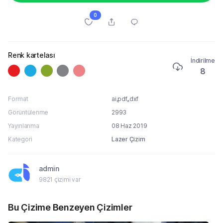
0
Renk kartelası
İndirilme
8
Format
ai,pdf,,dxf
Görüntülenme
2993
Yayınlanma
08 Haz 2019
Kategori
Lazer Çizim
admin
9821 çizimi var
Bu Çizime Benzeyen Çizimler