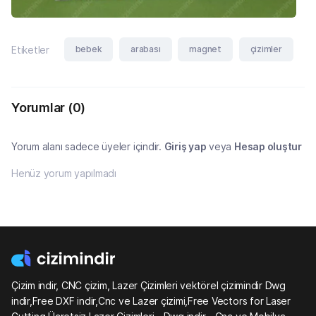
bebek
arabası
magnet
çizimler
Etiketler
Yorumlar
(0)
Yorum alanı sadece üyeler içindir.
Giriş yap
veya
Hesap oluştur
Henüz yorum yapılmadı
Çizim indir, CNC çizim, Lazer Çizimleri vektörel çizimindir Dwg
indir,Free DXF indir,Cnc ve Lazer çizimi,Free Vectors for Laser