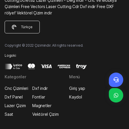
Cutting,Ücretsiz Lazer Çizimleri - Dwg indir - Cnc ve Mobilya
Çizimleri Free Vectors Laser Cutting Cdr Dxf indir Free DXF
rölyef Vektörel Çizim indir
Türkçe
Copyright © 2022 Çizimindir. All rights reserved.
Logoki
Kategoriler
Menü
Cnc Çizimleri
Dxf indir
Giriş yap
Dxf Panel
Fontlar
Kaydol
Lazer Çizim
Magnetler
Saat
Vektörel Çizim