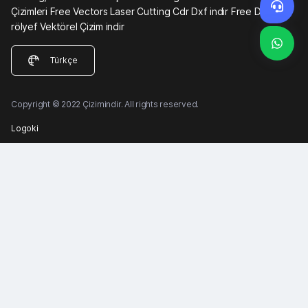
Çizimleri Free Vectors Laser Cutting Cdr Dxf indir Free DXF
rölyef Vektörel Çizim indir
Türkçe
Copyright © 2022 Çizimindir. All rights reserved.
Logoki
Kategoriler
Menü
Cnc Çizimleri
Dxf indir
Giriş yap
Dxf Panel
Fontlar
Kaydol
Lazer Çizim
Magnetler
Saat
Vektörel Çizim