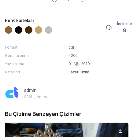
Renk kartelası
İndirilme
8
Format
cdr
Görüntülenme
4200
Yayınlanma
01 Ağu 2019
Kategori
Lazer Çizim
admin
9821 çizimi var
Bu Çizime Benzeyen Çizimler