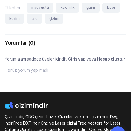
masa üstü
kalemlik
çizim
lazer
Etiketler
kesim
cnc
çizimi
Yorumlar
(0)
Yorum alanı sadece üyeler içindir.
Giriş yap
veya
Hesap oluştur
Henüz yorum yapılmadı
Çizim indir, CNC çizim, Lazer Çizimleri vektörel çizimindir Dwg
indir,Free DXF indir,Cnc ve Lazer çizimi,Free Vectors for Laser
Cutting,Ücretsiz Lazer Çizimleri - Dwg indir - Cnc ve Mobilya