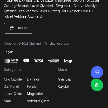
indir,Free DXF indir,Cnc ve Lazer çizimi,Free Vectors for Laser
Cutting,Ücretsiz Lazer Çizimleri - Dwg indir - Cnc ve Mobilya
Çizimleri Free Vectors Laser Cutting Cdr Dxf indir Free DXF
rölyef Vektörel Çizim indir
Türkçe
Copyright © 2022 Çizimindir. All rights reserved.
Logoki
Kategoriler
Menü
Cnc Çizimleri
Dxf indir
Giriş yap
Dxf Panel
Fontlar
Kaydol
Lazer Çizim
Magnetler
Saat
Vektörel Çizim