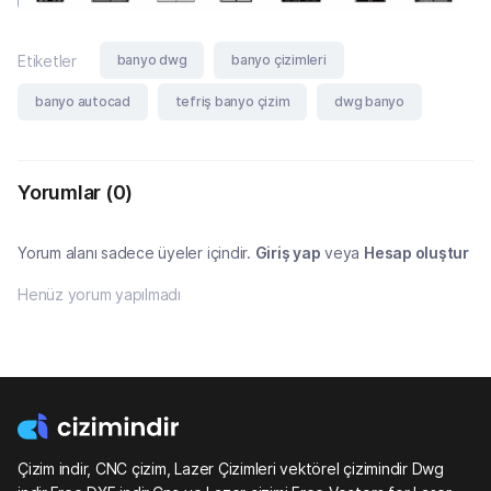
banyo dwg
banyo çizimleri
Etiketler
banyo autocad
tefriş banyo çizim
dwg banyo
Yorumlar
(0)
Yorum alanı sadece üyeler içindir.
Giriş yap
veya
Hesap oluştur
Henüz yorum yapılmadı
Çizim indir, CNC çizim, Lazer Çizimleri vektörel çizimindir Dwg