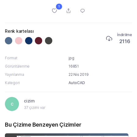
1
Renk kartelası
İndirilme
2116
Format
jpg
Görüntülenme
16851
Yayınlanma
22 Nis 2019
Kategori
AutoCAD
cizim
C
37 çizimi var
Bu Çizime Benzeyen Çizimler