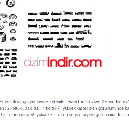
1 adet koltuk ve çekyat kanepe çizimleri çizim formatı dwg 2 boyutludur
ı : 2 koltuk , 3 koltuk , 4 koltuk71 yüksek kaliteli plan görünümünde 
köşe birim kanepeler 80 yüksek kaliteli ön ve yan cephe görünümünde ka