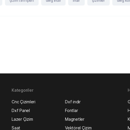
çizim tefrişleri
dwg indir
indir
çizimler
dwg kol
Kategoriler
H
Cnc Çizimleri
Dxf indir
G
Dxf Panel
Fontlar
H
Lazer Çizim
Magnetler
K
Saat
Vektörel Çizim
M