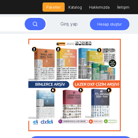
Paketler
Katalog
Hakkımızda
İletişim
Giriş yap
Hesap oluştur