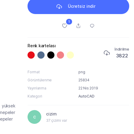
Ücretsiz indir
1
Renk kartelası
İndirilme
3822
Format
png
Görüntülenme
25834
Yayınlanma
22 Nis 2019
Kategori
AutoCAD
41 yüksek
kanepeler
cizim
C
nepeler
37 çizimi var