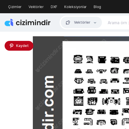
Çizimler
Vektörler
DXF
Koleksiyonlar
Blog
Vektörler
Kaydet