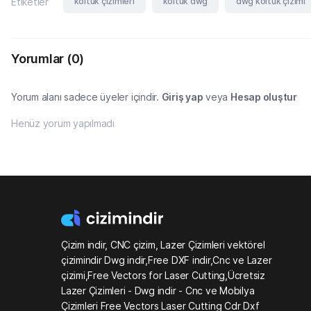
koltuk çizimleri
koltuk dwg
dwg koltuk çizimi
Etiketler
Yorumlar
(0)
Yorum alanı sadece üyeler içindir.
Giriş yap
veya
Hesap oluştur
Henüz yorum yapılmadı
Çizim indir, CNC çizim, Lazer Çizimleri vektörel
çizimindir Dwg indir,Free DXF indir,Cnc ve Lazer
çizimi,Free Vectors for Laser Cutting,Ücretsiz
Lazer Çizimleri - Dwg indir - Cnc ve Mobilya
Çizimleri Free Vectors Laser Cutting Cdr Dxf