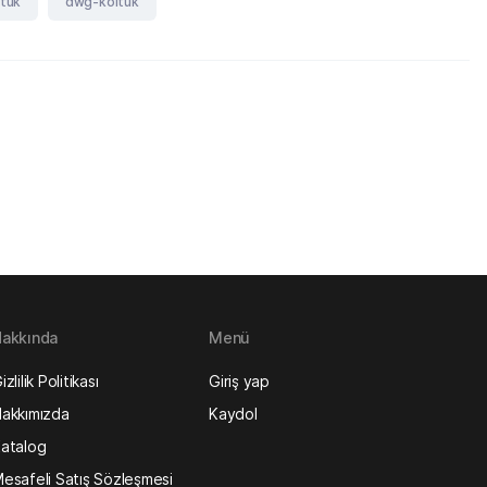
tuk
dwg-koltuk
akkında
Menü
izlilik Politikası
Giriş yap
akkımızda
Kaydol
atalog
esafeli Satış Sözleşmesi