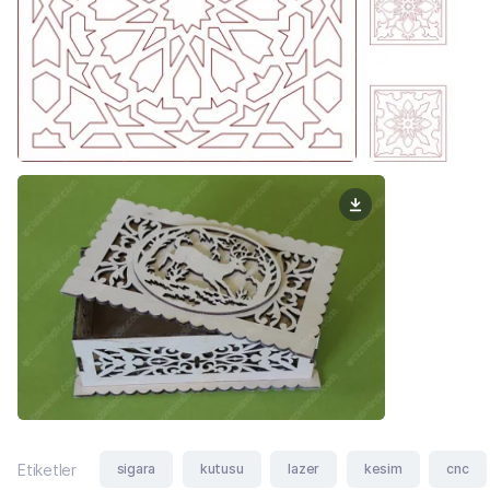
sigara
kutusu
lazer
kesim
cnc
Etiketler