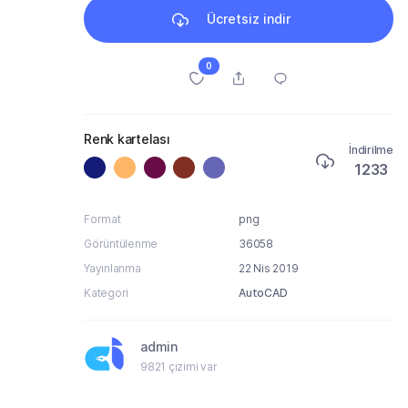
Ücretsiz indir
0
Renk kartelası
İndirilme
1233
Format
png
Görüntülenme
36058
Yayınlanma
22 Nis 2019
Kategori
AutoCAD
admin
9821 çizimi var