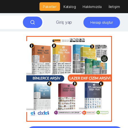
Paketler
Katalog
Hakkımızda
İletişim
Giriş yap
Hesap oluştur