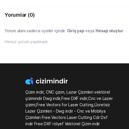
Yorumlar
(0)
Yorum alanı sadece üyeler içindir.
Giriş yap
veya
Hesap oluştur
Henüz yorum yapılmadı
Çizim indir, CNC çizim, Lazer Çizimleri vektörel
çizimindir Dwg indir,Free DXF indir,Cnc ve Lazer
çizimi,Free Vectors for Laser Cutting,Ücretsiz
Lazer Çizimleri - Dwg indir - Cnc ve Mobilya
Çizimleri Free Vectors Laser Cutting Cdr Dxf
indir Free DXF rölyef Vektörel Çizim indir