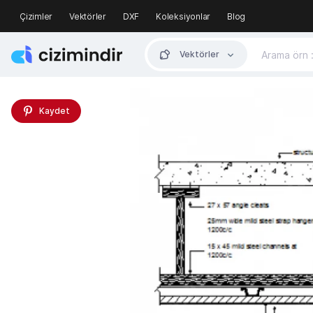
Çizimler
Vektörler
DXF
Koleksiyonlar
Blog
Vektörler
Kaydet