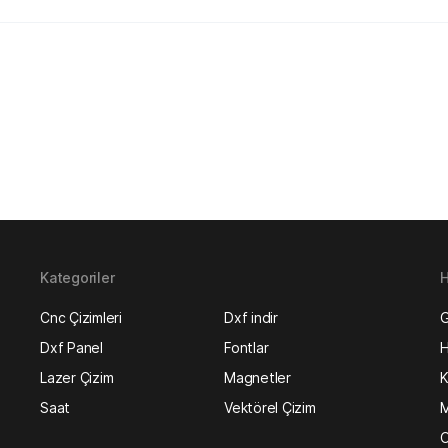
Kategoriler
H
Cnc Çizimleri
Dxf indir
G
Dxf Panel
Fontlar
H
Lazer Çizim
Magnetler
K
Saat
Vektörel Çizim
M
O