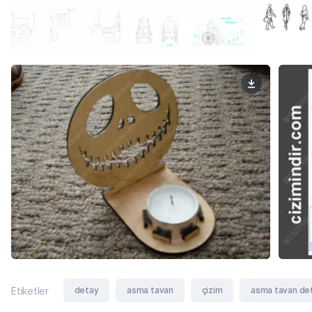
detay
asma tavan
çizim
asma tavan det
Etiketler