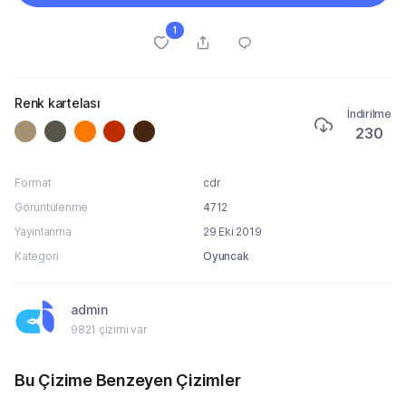
1
Renk kartelası
İndirilme
230
Format
cdr
Görüntülenme
4712
Yayınlanma
29 Eki 2019
Kategori
Oyuncak
admin
9821 çizimi var
Bu Çizime Benzeyen Çizimler