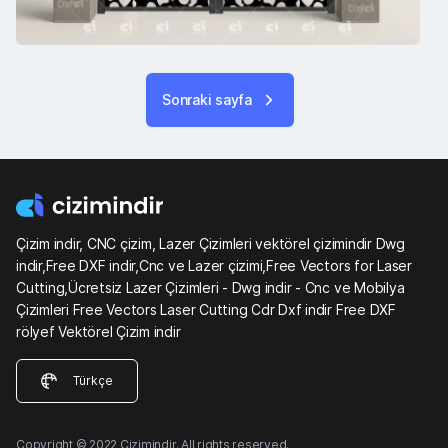
Sonraki sayfa
Çizim indir, CNC çizim, Lazer Çizimleri vektörel çizimindir Dwg
indir,Free DXF indir,Cnc ve Lazer çizimi,Free Vectors for Laser
Cutting,Ücretsiz Lazer Çizimleri - Dwg indir - Cnc ve Mobilya
Çizimleri Free Vectors Laser Cutting Cdr Dxf indir Free DXF
rölyef Vektörel Çizim indir
Türkçe
Copyright © 2022 Çizimindir. All rights reserved.