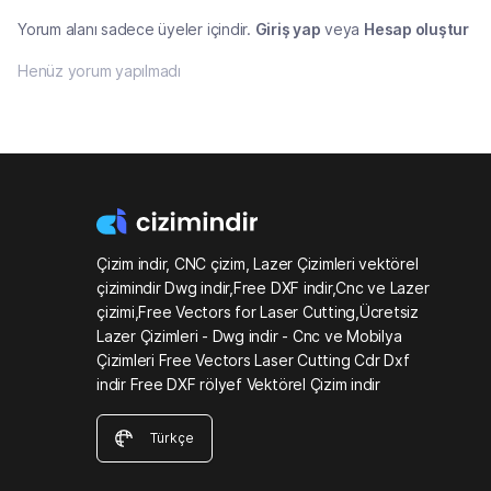
Yorum alanı sadece üyeler içindir.
Giriş yap
veya
Hesap oluştur
Henüz yorum yapılmadı
Çizim indir, CNC çizim, Lazer Çizimleri vektörel
çizimindir Dwg indir,Free DXF indir,Cnc ve Lazer
çizimi,Free Vectors for Laser Cutting,Ücretsiz
Lazer Çizimleri - Dwg indir - Cnc ve Mobilya
Çizimleri Free Vectors Laser Cutting Cdr Dxf
indir Free DXF rölyef Vektörel Çizim indir
Türkçe