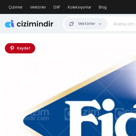
Çizimler
Vektörler
DXF
Koleksiyonlar
Blog
Vektörler
Kaydet