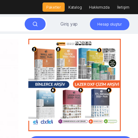
Paketler
Katalog
Hakkımızda
İletişim
Giriş yap
Hesap oluştur