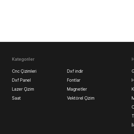
Kategoriler
H
Cnc Çizimleri
Dxf indir
G
Dxf Panel
Fontlar
H
Lazer Çizim
Magnetler
K
Saat
Vektörel Çizim
M
O
T
İ