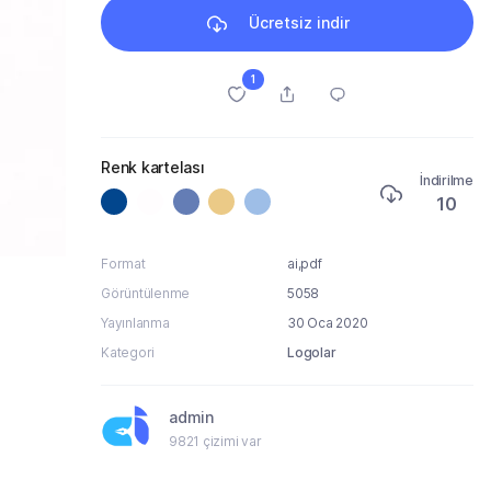
Ücretsiz indir
1
Renk kartelası
İndirilme
10
Format
ai,pdf
Görüntülenme
5058
Yayınlanma
30 Oca 2020
Kategori
Logolar
admin
9821 çizimi var