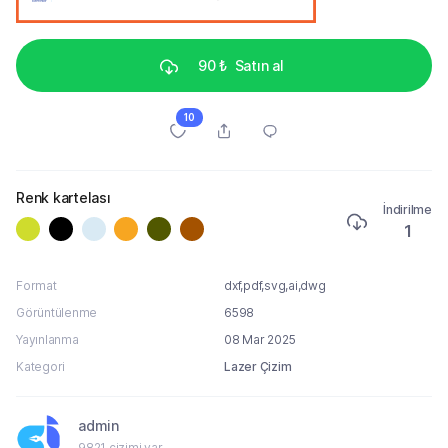
90 ₺
Satın al
10
Renk kartelası
İndirilme
1
Format
dxf,pdf,svg,ai,dwg
Görüntülenme
6598
Yayınlanma
08 Mar 2025
Kategori
Lazer Çizim
admin
9821 çizimi var