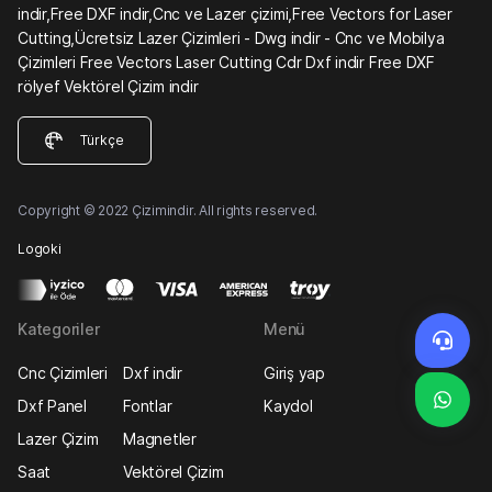
indir,Free DXF indir,Cnc ve Lazer çizimi,Free Vectors for Laser
Cutting,Ücretsiz Lazer Çizimleri - Dwg indir - Cnc ve Mobilya
Çizimleri Free Vectors Laser Cutting Cdr Dxf indir Free DXF
rölyef Vektörel Çizim indir
Türkçe
Copyright © 2022 Çizimindir. All rights reserved.
Logoki
Kategoriler
Menü
Cnc Çizimleri
Dxf indir
Giriş yap
Dxf Panel
Fontlar
Kaydol
Lazer Çizim
Magnetler
Saat
Vektörel Çizim