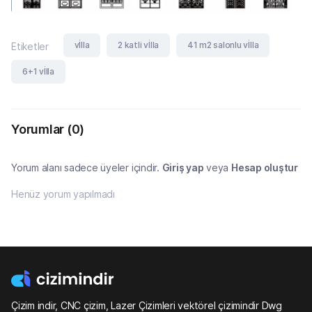
vİlla
2 katli vİlla
41 m2 salonlu vİlla
Etiketler
6+1 vİlla
Yorumlar
(0)
Yorum alanı sadece üyeler içindir.
Giriş yap
veya
Hesap oluştur
Henüz yorum yapılmadı
Çizim indir, CNC çizim, Lazer Çizimleri vektörel çizimindir Dwg