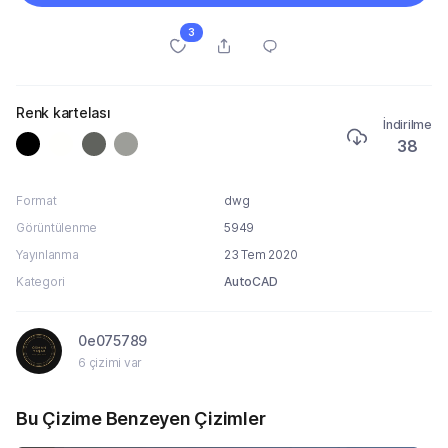
3
Renk kartelası
İndirilme
38
Format
dwg
Görüntülenme
5949
Yayınlanma
23 Tem 2020
Kategori
AutoCAD
0e075789
6 çizimi var
Bu Çizime Benzeyen Çizimler