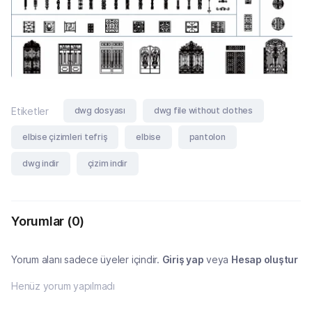
dwg dosyası
dwg file without clothes
Etiketler
elbise çizimleri tefriş
elbise
pantolon
dwg indir
çizim indir
Yorumlar
(0)
Yorum alanı sadece üyeler içindir.
Giriş yap
veya
Hesap oluştur
Henüz yorum yapılmadı