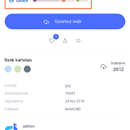
Ücretsiz indir
1
Renk kartelası
İndirilme
2612
Format
jpg
Görüntülenme
16947
Yayınlanma
24 Nis 2019
Kategori
AutoCAD
admin