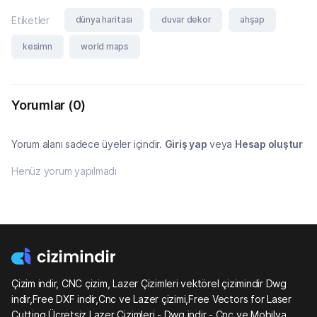
dünya haritası
duvar dekor
ahşap
Etiketler
kesimn
world maps
Yorumlar
(0)
Yorum alanı sadece üyeler içindir.
Giriş yap
veya
Hesap oluştur
Henüz yorum yapılmadı
Çizim indir, CNC çizim, Lazer Çizimleri vektörel çizimindir Dwg
indir,Free DXF indir,Cnc ve Lazer çizimi,Free Vectors for Laser
Cutting,Ücretsiz Lazer Çizimleri - Dwg indir - Cnc ve Mobilya