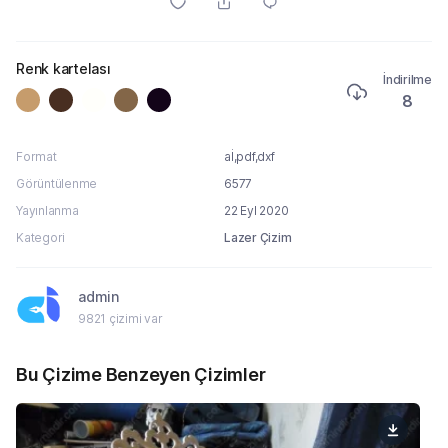
Renk kartelası
İndirilme
8
Format
aİ,pdf,dxf
Görüntülenme
6577
Yayınlanma
22 Eyl 2020
Kategori
Lazer Çizim
admin
9821 çizimi var
Bu Çizime Benzeyen Çizimler