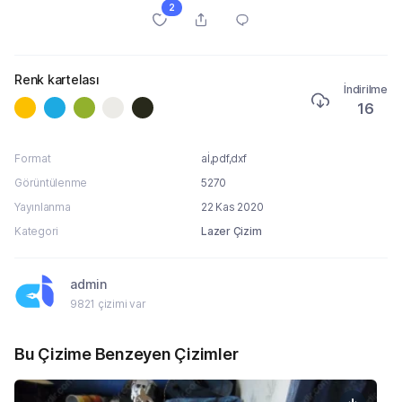
2
Renk kartelası
İndirilme
16
Format
aİ,pdf,dxf
Görüntülenme
5270
Yayınlanma
22 Kas 2020
Kategori
Lazer Çizim
admin
9821 çizimi var
Bu Çizime Benzeyen Çizimler