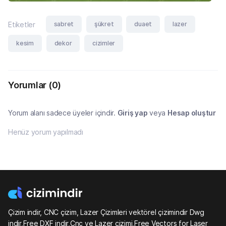
sabret
şükret
duaet
lazer
Etiketler
kesim
dekor
cizimler
Yorumlar
(0)
Yorum alanı sadece üyeler içindir.
Giriş yap
veya
Hesap oluştur
Henüz yorum yapılmadı
Çizim indir, CNC çizim, Lazer Çizimleri vektörel çizimindir Dwg
indir,Free DXF indir,Cnc ve Lazer çizimi,Free Vectors for Laser