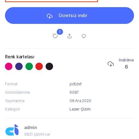
Ücretsiz indir
1
Renk kartelası
İndirilme
6
Format
pdf,dxf
Görüntülenme
6087
Yayınlanma
08 Ara 2020
Kategori
Lazer Çizim
admin
9821 çizimi var