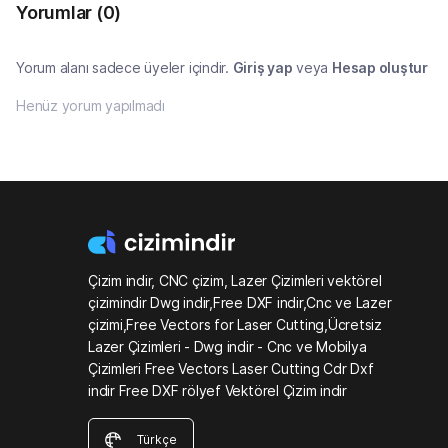
Yorumlar
(0)
Yorum alanı sadece üyeler içindir.
Giriş yap
veya
Hesap oluştur
Henüz yorum yapılmadı
Çizim indir, CNC çizim, Lazer Çizimleri vektörel
çizimindir Dwg indir,Free DXF indir,Cnc ve Lazer
çizimi,Free Vectors for Laser Cutting,Ücretsiz
Lazer Çizimleri - Dwg indir - Cnc ve Mobilya
Çizimleri Free Vectors Laser Cutting Cdr Dxf
indir Free DXF rölyef Vektörel Çizim indir
Türkçe