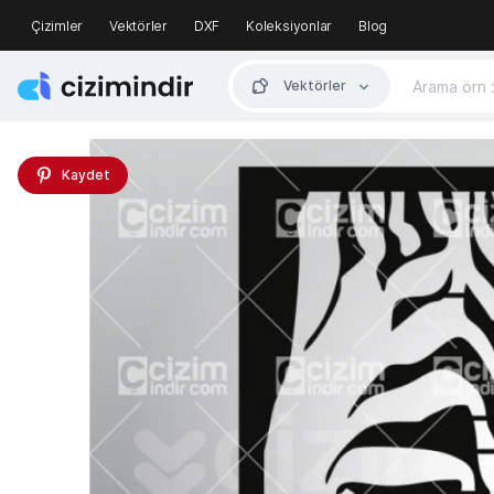
Çizimler
Vektörler
DXF
Koleksiyonlar
Blog
Vektörler
Kaydet