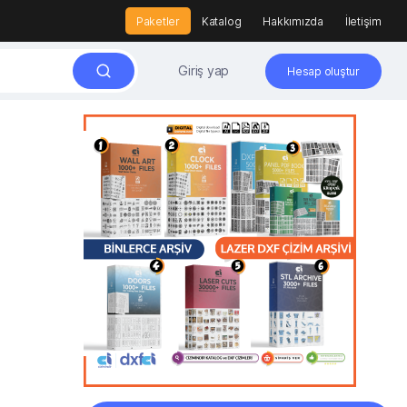
Paketler
Katalog
Hakkımızda
İletişim
Giriş yap
Hesap oluştur