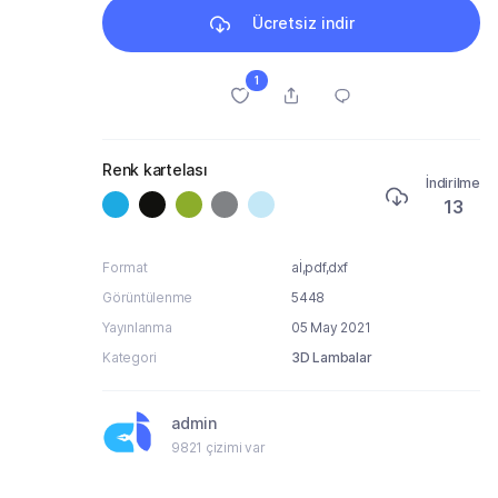
Ücretsiz indir
1
Renk kartelası
İndirilme
13
Format
aİ,pdf,dxf
Görüntülenme
5448
Yayınlanma
05 May 2021
Kategori
3D Lambalar
admin
9821 çizimi var