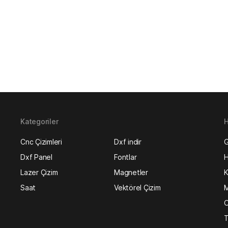
Kategoriler
H
Cnc Çizimleri
Dxf indir
G
Dxf Panel
Fontlar
H
Lazer Çizim
Magnetler
K
Saat
Vektörel Çizim
M
O
T