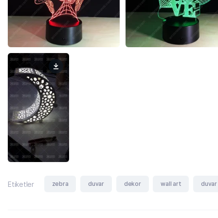
zebra
duvar
dekor
wall art
duvar
Etiketler