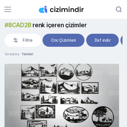
#8CAD2B
renk içeren çizimler
Filtre
Cnc Çizimleri
Dxf indir
Sıralama
Yeniler