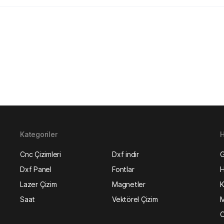
Kategoriler
H
Cnc Çizimleri
Dxf indir
G
Dxf Panel
Fontlar
H
Lazer Çizim
Magnetler
K
Saat
Vektörel Çizim
M
O