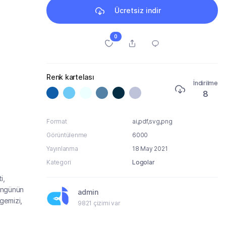
Ücretsiz indir
0
Renk kartelası
İndirilme
8
Format
ai,pdf,svg,png
Görüntülenme
6000
Yayınlanma
18 May 2021
Kategori
Logolar
i,
döngünün
admin
lgemizi,
9821 çizimi var