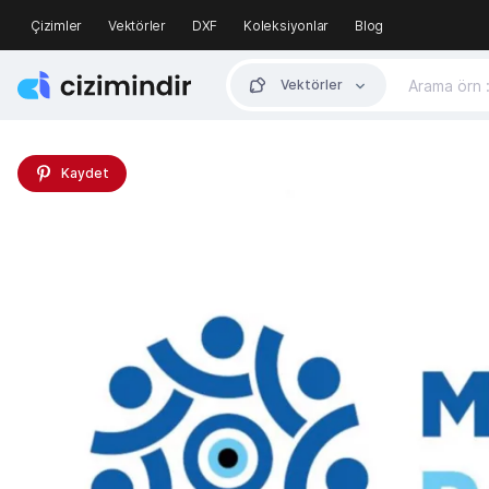
Çizimler
Vektörler
DXF
Koleksiyonlar
Blog
Vektörler
Kaydet