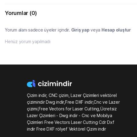
Yorumlar
(0)
Yorum alanı sadece üyeler içindir.
Giriş yap
veya
Hesap oluştur
Henüz yorum yapılmadı
Çizim indir, CNC çizim, Lazer Çizimleri vektörel
çizimindir Dwg indir,Free DXF indir,Cnc ve Lazer
çizimi,Free Vectors for Laser Cutting,Ücretsiz
Lazer Çizimleri - Dwg indir - Cnc ve Mobilya
Çizimleri Free Vectors Laser Cutting Cdr Dxf
indir Free DXF rölyef Vektörel Çizim indir