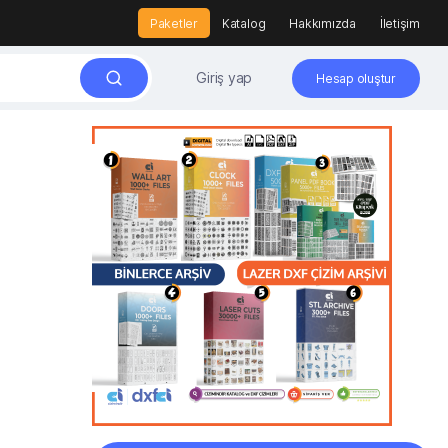
Paketler
Katalog
Hakkımızda
İletişim
Giriş yap
Hesap oluştur