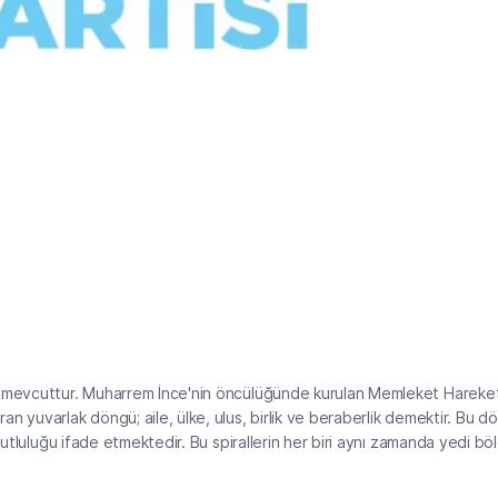
ı mevcuttur. Muharrem İnce'nin öncülüğünde kurulan Memleket Hareket
n yuvarlak döngü; aile, ülke, ulus, birlik ve beraberlik demektir. Bu 
mutluluğu ifade etmektedir. Bu spirallerin her biri aynı zamanda yedi bö