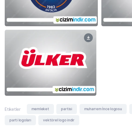
memleket
partisi
muharrem İnce logosu
Etiketler
parti logoları
vektörel logo indir