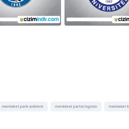
memleket parki amblemi
memleket partisi logoları
memleket ku