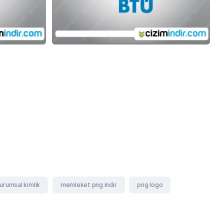
rumsal kimlik
memleket png indir
png logo