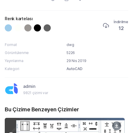
Renk kartelası
İndirilme
12
Format
dwg
Görüntülenme
5226
Yayınlanma
29 Nis 2019
Kategori
AutoCAD
admin
9821 çizimi var
Bu Çizime Benzeyen Çizimler