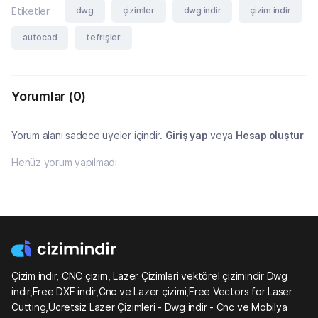
dwg
çizimler
dwg indir
çizim indir
Etiketler
autocad
tefrişler
Yorumlar
(0)
Yorum alanı sadece üyeler içindir.
Giriş yap
veya
Hesap oluştur
Henüz yorum yapılmadı
Çizim indir, CNC çizim, Lazer Çizimleri vektörel çizimindir Dwg
indir,Free DXF indir,Cnc ve Lazer çizimi,Free Vectors for Laser
Cutting,Ücretsiz Lazer Çizimleri - Dwg indir - Cnc ve Mobilya