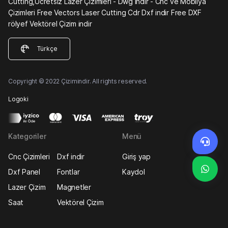
Cutting,Ücretsiz Lazer Çizimleri - Dwg indir - Cnc ve Mobilya
Çizimleri Free Vectors Laser Cutting Cdr Dxf indir Free DXF
rölyef Vektörel Çizim indir
Türkçe
Copyright © 2022 Çizimindir. All rights reserved.
Logoki
Kategoriler
Menü
Cnc Çizimleri
Dxf indir
Giriş yap
Dxf Panel
Fontlar
Kaydol
Lazer Çizim
Magnetler
Saat
Vektörel Çizim