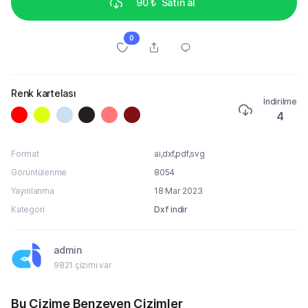
90 ₺
Satın al
0
Renk kartelası
İndirilme
4
Format
ai,dxf,pdf,svg
Görüntülenme
8054
Yayınlanma
18 Mar 2023
Kategori
Dxf indir
admin
9821 çizimi var
Bu Çizime Benzeyen Çizimler