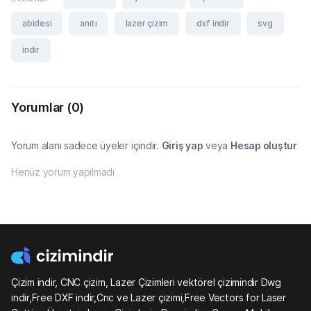
abidesi
anıtı
lazer çizim
dxf indir
svg
indir
Yorumlar
(0)
Yorum alanı sadece üyeler içindir.
Giriş yap
veya
Hesap oluştur
Henüz yorum yapılmadı
Çizim indir, CNC çizim, Lazer Çizimleri vektörel çizimindir Dwg
indir,Free DXF indir,Cnc ve Lazer çizimi,Free Vectors for Laser