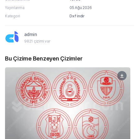
Yayınlanma
05 Ağu 2026
Kategori
Dxf indir
admin
9821 çizimi var
Bu Çizime Benzeyen Çizimler