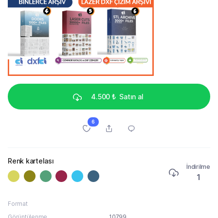
4.500 ₺
Satın al
6
Renk kartelası
İndirilme
1
Format
Görüntülenme
10799