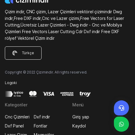
Çizim indir, CNC çizim, Lazer Çizimleri vektörel çizimindir Dwg
indir,Free DXF indir,Cnc ve Lazer çizimi,Free Vectors for Laser
Cutting,Ücretsiz Lazer Çizimleri - Dwg indir - Cnc ve Mobilya
Çizimleri Free Vectors Laser Cutting Cdr Dxf indir Free DXF
rölyef Vektörel Çizim indir
Türkçe
Copyright © 2022 Çizimindir. All rights reserved.
Logoki
Kategoriler
Menü
Cnc Çizimleri
Dxf indir
Giriş yap
Dxf Panel
Fontlar
Kaydol
Lazer Çizim
Magnetler