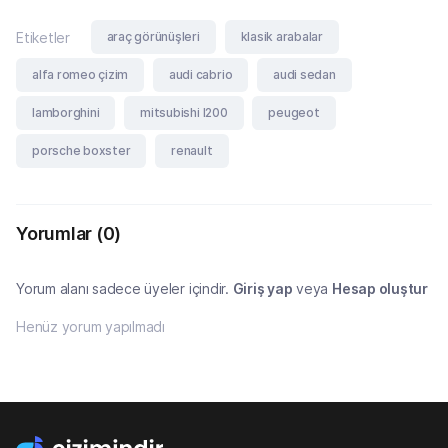
araç görünüşleri
klasik arabalar
Etiketler
alfa romeo çizim
audi cabrio
audi sedan
lamborghini
mitsubishi l200
peugeot
porsche boxster
renault
Yorumlar
(0)
Yorum alanı sadece üyeler içindir.
Giriş yap
veya
Hesap oluştur
Henüz yorum yapılmadı