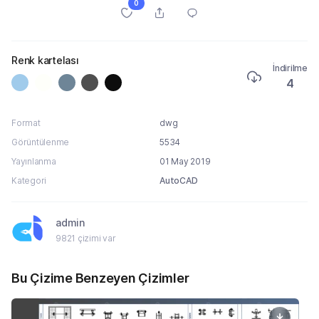
0
Renk kartelası
İndirilme
4
Format
dwg
Görüntülenme
5534
Yayınlanma
01 May 2019
Kategori
AutoCAD
admin
9821 çizimi var
Bu Çizime Benzeyen Çizimler