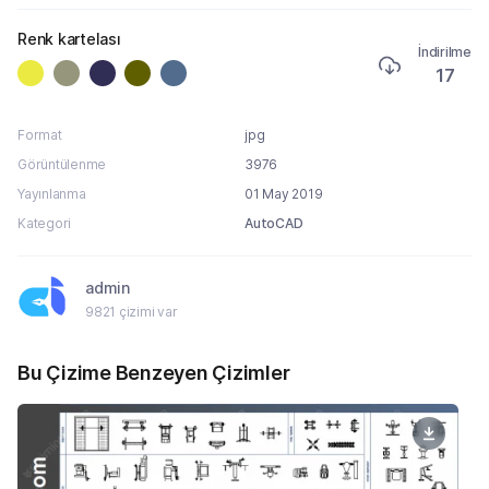
Renk kartelası
İndirilme
17
Format
jpg
Görüntülenme
3976
Yayınlanma
01 May 2019
Kategori
AutoCAD
admin
9821 çizimi var
Bu Çizime Benzeyen Çizimler