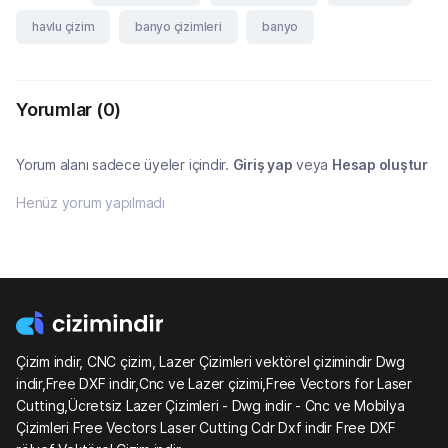
havlu çizim
banyo çizimleri
banyo
Yorumlar
(0)
Yorum alanı sadece üyeler içindir.
Giriş yap
veya
Hesap oluştur
Henüz yorum yapılmadı
Çizim indir, CNC çizim, Lazer Çizimleri vektörel çizimindir Dwg
indir,Free DXF indir,Cnc ve Lazer çizimi,Free Vectors for Laser
Cutting,Ücretsiz Lazer Çizimleri - Dwg indir - Cnc ve Mobilya
Çizimleri Free Vectors Laser Cutting Cdr Dxf indir Free DXF