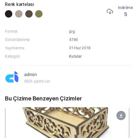
Renk kartelası
İndirilme
5
Format
jpg
Görüntülenme
4746
Yayınlanma
01 Haz 2018
Kategori
Kutular
admin
9821 çizimi var
Bu Çizime Benzeyen Çizimler