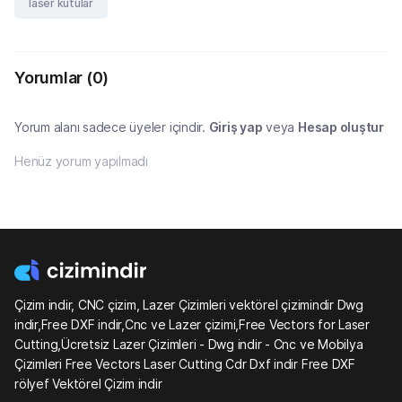
laser kutular
Yorumlar
(0)
Yorum alanı sadece üyeler içindir.
Giriş yap
veya
Hesap oluştur
Henüz yorum yapılmadı
Çizim indir, CNC çizim, Lazer Çizimleri vektörel çizimindir Dwg
indir,Free DXF indir,Cnc ve Lazer çizimi,Free Vectors for Laser
Cutting,Ücretsiz Lazer Çizimleri - Dwg indir - Cnc ve Mobilya
Çizimleri Free Vectors Laser Cutting Cdr Dxf indir Free DXF
rölyef Vektörel Çizim indir