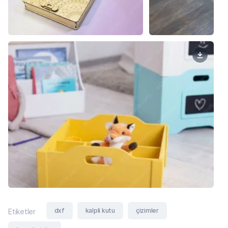
dxf
kalpli kutu
çizimler
Etiketler