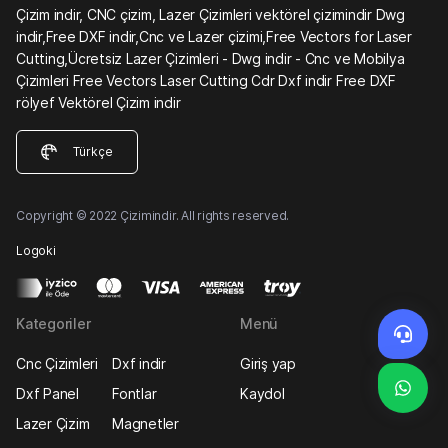
Çizim indir, CNC çizim, Lazer Çizimleri vektörel çizimindir Dwg
indir,Free DXF indir,Cnc ve Lazer çizimi,Free Vectors for Laser
Cutting,Ücretsiz Lazer Çizimleri - Dwg indir - Cnc ve Mobilya
Çizimleri Free Vectors Laser Cutting Cdr Dxf indir Free DXF
rölyef Vektörel Çizim indir
Türkçe
Copyright © 2022 Çizimindir. All rights reserved.
Logoki
Kategoriler
Menü
Cnc Çizimleri
Dxf indir
Giriş yap
Dxf Panel
Fontlar
Kaydol
Lazer Çizim
Magnetler