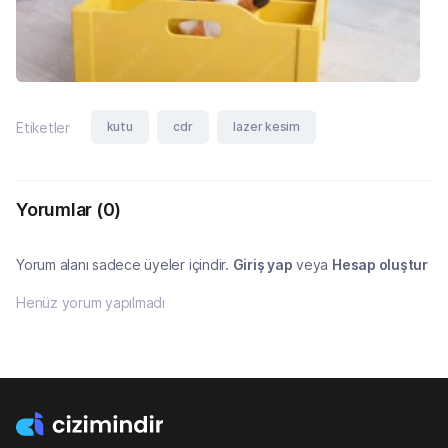
kutu
cdr
lazer kesim
Etiketler
Yorumlar
(0)
Yorum alanı sadece üyeler içindir.
Giriş yap
veya
Hesap oluştur
Henüz yorum yapılmadı