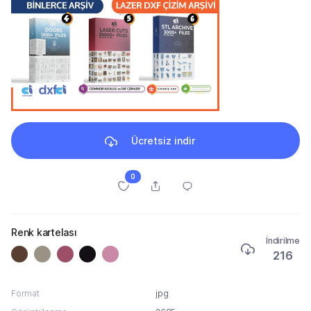
Ücretsiz indir
0
Renk kartelası
İndirilme
216
Format
jpg