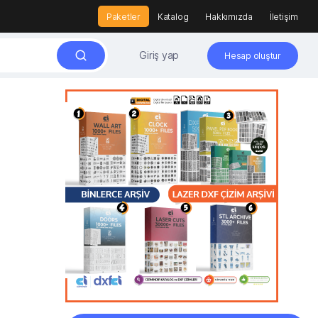
Paketler
Katalog
Hakkımızda
İletişim
Giriş yap
Hesap oluştur