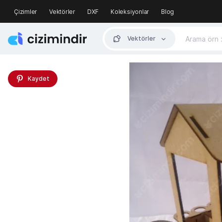
Çizimler
Vektörler
DXF
Koleksiyonlar
Blog
Vektörler
Kaydet