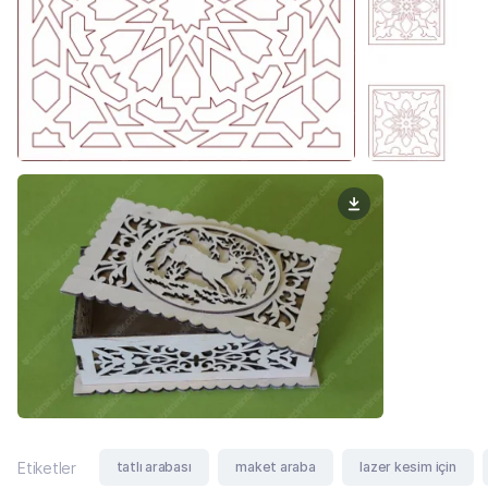
tatlı arabası
maket araba
lazer kesim için
Etiketler