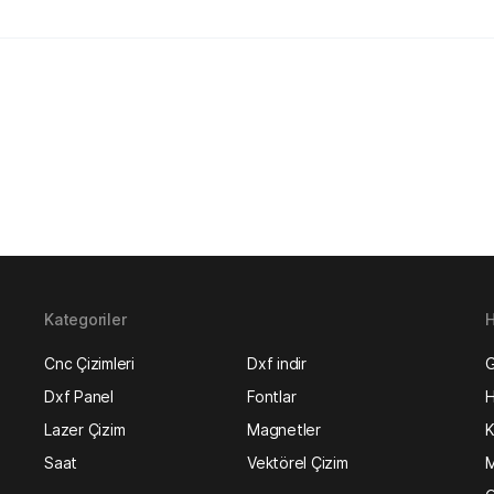
Kategoriler
H
Cnc Çizimleri
Dxf indir
G
Dxf Panel
Fontlar
H
Lazer Çizim
Magnetler
K
Saat
Vektörel Çizim
M