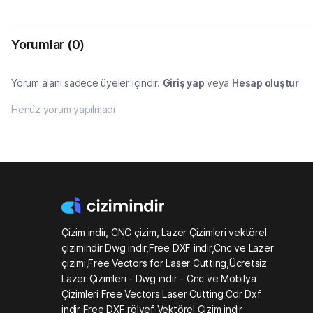
Yorumlar
(0)
Yorum alanı sadece üyeler içindir.
Giriş yap
veya
Hesap oluştur
Henüz yorum yapılmadı
Çizim indir, CNC çizim, Lazer Çizimleri vektörel
çizimindir Dwg indir,Free DXF indir,Cnc ve Lazer
çizimi,Free Vectors for Laser Cutting,Ücretsiz
Lazer Çizimleri - Dwg indir - Cnc ve Mobilya
Çizimleri Free Vectors Laser Cutting Cdr Dxf
indir Free DXF rölyef Vektörel Çizim indir