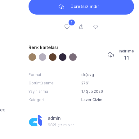
Ücretsiz indir
1
Renk kartelası
İndirilme
11
Format
dxf,svg
Görüntülenme
2761
Yayınlanma
17 Şub 2026
Kategori
Lazer Çizim
ree
admin
9821 çizimi var