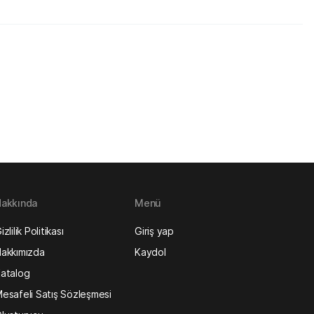
akkında
Menü
izlilik Politikası
Giriş yap
akkımızda
Kaydol
atalog
esafeli Satış Sözleşmesi