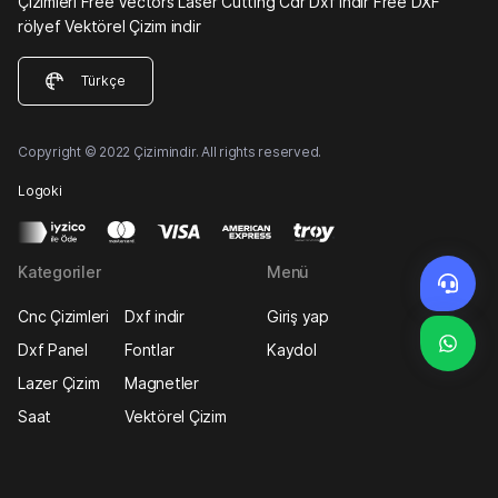
Çizimleri Free Vectors Laser Cutting Cdr Dxf indir Free DXF
rölyef Vektörel Çizim indir
Türkçe
Copyright © 2022 Çizimindir. All rights reserved.
Logoki
Kategoriler
Menü
Cnc Çizimleri
Dxf indir
Giriş yap
Dxf Panel
Fontlar
Kaydol
Lazer Çizim
Magnetler
Saat
Vektörel Çizim