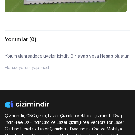
Yorumlar
(0)
Yorum alanı sadece üyeler içindir.
Giriş yap
veya
Hesap oluştur
Henüz yorum yapılmadı
Çizim indir, CNC çizim, Lazer Çizimleri vektörel çizimindir Dwg
indir,Free DXF indir,Cnc ve Lazer çizimi,Free Vectors for Laser
Cutting,Ücretsiz Lazer Çizimleri - Dwg indir - Cnc ve Mobilya