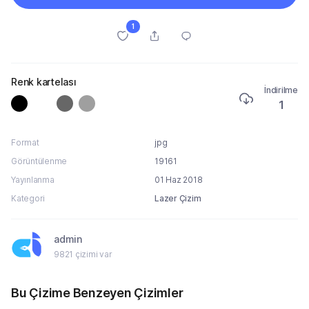
1
Renk kartelası
İndirilme
1
Format
jpg
Görüntülenme
19161
Yayınlanma
01 Haz 2018
Kategori
Lazer Çizim
admin
9821 çizimi var
Bu Çizime Benzeyen Çizimler