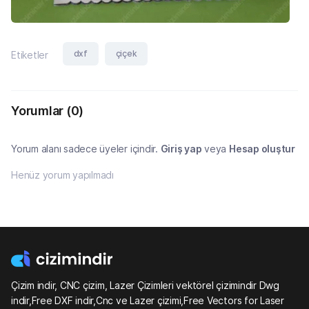
dxf
çiçek
Etiketler
Yorumlar
(0)
Yorum alanı sadece üyeler içindir.
Giriş yap
veya
Hesap oluştur
Henüz yorum yapılmadı
Çizim indir, CNC çizim, Lazer Çizimleri vektörel çizimindir Dwg
indir,Free DXF indir,Cnc ve Lazer çizimi,Free Vectors for Laser