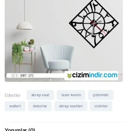
akrep saat
lazer kesim
çizimindir
Etiketler
wallart
dekorlar
akrep saatleri
cizimler
Yorumlar
(0)