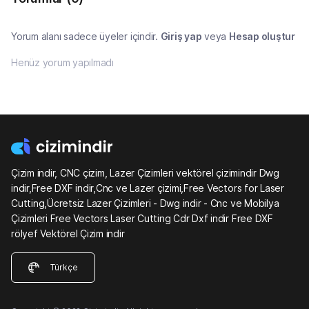
Yorum alanı sadece üyeler içindir.
Giriş yap
veya
Hesap oluştur
Henüz yorum yapılmadı
Çizim indir, CNC çizim, Lazer Çizimleri vektörel çizimindir Dwg
indir,Free DXF indir,Cnc ve Lazer çizimi,Free Vectors for Laser
Cutting,Ücretsiz Lazer Çizimleri - Dwg indir - Cnc ve Mobilya
Çizimleri Free Vectors Laser Cutting Cdr Dxf indir Free DXF
rölyef Vektörel Çizim indir
Türkçe