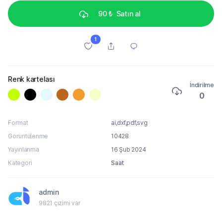
90 ₺
Satın al
1
Renk kartelası
İndirilme
0
Format
ai,dxf,pdf,svg
Görüntülenme
10428
Yayınlanma
16 Şub 2024
Kategori
Saat
admin
9821 çizimi var