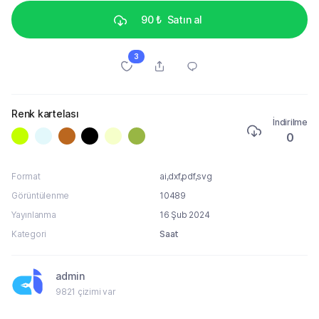
90 ₺
Satın al
3
Renk kartelası
İndirilme
0
Format
ai,dxf,pdf,svg
Görüntülenme
10489
Yayınlanma
16 Şub 2024
Kategori
Saat
admin
9821 çizimi var