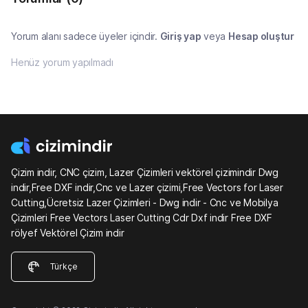
Yorum alanı sadece üyeler içindir.
Giriş yap
veya
Hesap oluştur
Henüz yorum yapılmadı
Çizim indir, CNC çizim, Lazer Çizimleri vektörel çizimindir Dwg
indir,Free DXF indir,Cnc ve Lazer çizimi,Free Vectors for Laser
Cutting,Ücretsiz Lazer Çizimleri - Dwg indir - Cnc ve Mobilya
Çizimleri Free Vectors Laser Cutting Cdr Dxf indir Free DXF
rölyef Vektörel Çizim indir
Türkçe