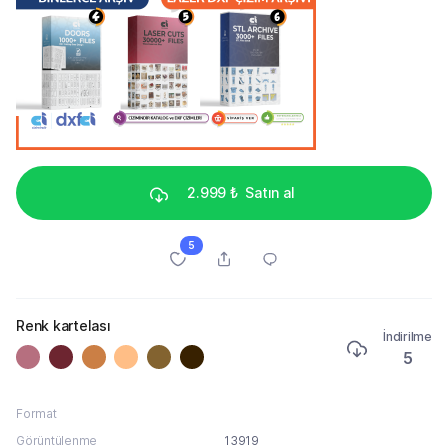
2.999 ₺
Satın al
5
Renk kartelası
İndirilme
5
Format
Görüntülenme
13919