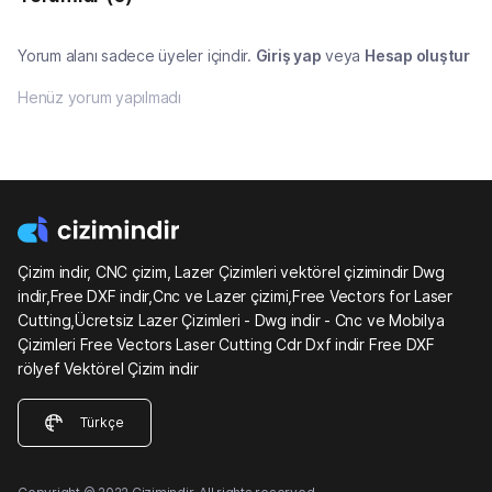
Yorum alanı sadece üyeler içindir.
Giriş yap
veya
Hesap oluştur
Henüz yorum yapılmadı
Çizim indir, CNC çizim, Lazer Çizimleri vektörel çizimindir Dwg
indir,Free DXF indir,Cnc ve Lazer çizimi,Free Vectors for Laser
Cutting,Ücretsiz Lazer Çizimleri - Dwg indir - Cnc ve Mobilya
Çizimleri Free Vectors Laser Cutting Cdr Dxf indir Free DXF
rölyef Vektörel Çizim indir
Türkçe