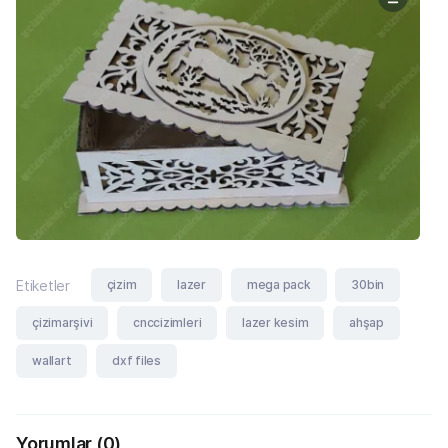
çizim
lazer
mega pack
30bin
Etiketler
çizimarşivi
cnccizimleri
lazer kesim
ahşap
wallart
dxf files
Yorumlar
(0)