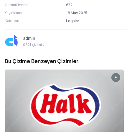
Görüntülenme
672
Yayınlanma
18 May 2025
Kategori
Logolar
admin
9821 çizimi var
Bu Çizime Benzeyen Çizimler