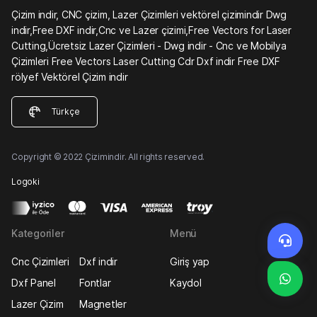
Çizim indir, CNC çizim, Lazer Çizimleri vektörel çizimindir Dwg
indir,Free DXF indir,Cnc ve Lazer çizimi,Free Vectors for Laser
Cutting,Ücretsiz Lazer Çizimleri - Dwg indir - Cnc ve Mobilya
Çizimleri Free Vectors Laser Cutting Cdr Dxf indir Free DXF
rölyef Vektörel Çizim indir
Türkçe
Copyright © 2022 Çizimindir. All rights reserved.
Logoki
Kategoriler
Menü
Cnc Çizimleri
Dxf indir
Giriş yap
Dxf Panel
Fontlar
Kaydol
Lazer Çizim
Magnetler