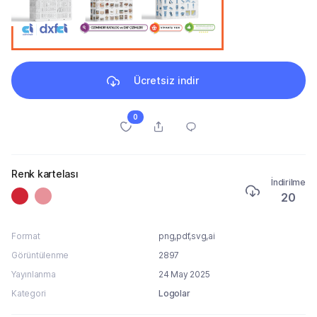
Ücretsiz indir
0
Renk kartelası
İndirilme
20
Format
png,pdf,svg,ai
Görüntülenme
2897
Yayınlanma
24 May 2025
Kategori
Logolar