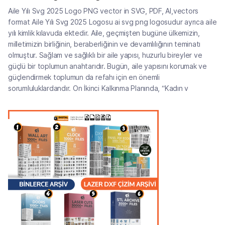
Aile Yılı Svg 2025 Logo PNG vector in SVG, PDF, AI,vectors
format Aile Yılı Svg 2025 Logosu ai svg png logosudur ayrıca aile
yılı kimlik kılavuda ektedir. Aile, geçmişten bugüne ülkemizin,
milletimizin birliğinin, beraberliğinin ve devamlılığının teminatı
olmuştur. Sağlam ve sağlıklı bir aile yapısı, huzurlu bireyler ve
güçlü bir toplumun anahtarıdır. Bugün, aile yapısını korumak ve
güçlendirmek toplumun da refahı için en önemli
sorumluluklardandır. On İkinci Kalkınma Planında, “Kadın v