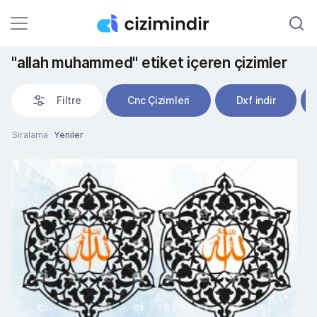
"allah muhammed" etiket içeren çizimler
Filtre
Cnc Çizimleri
Dxf indir
Sıralama
Yeniler