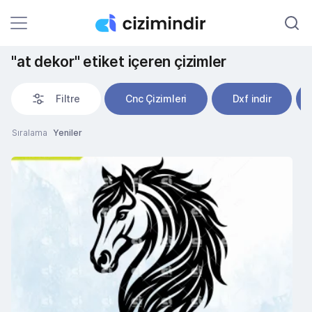
"at dekor" etiket içeren çizimler
Filtre
Cnc Çizimleri
Dxf indir
Sıralama
Yeniler