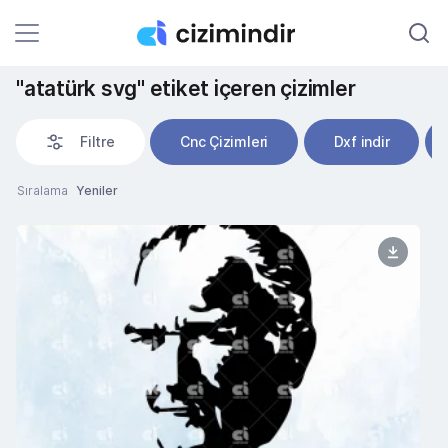
"atatürk svg" etiket içeren çizimler
Filtre
Cnc Çizimleri
Dxf indir
Sıralama
Yeniler