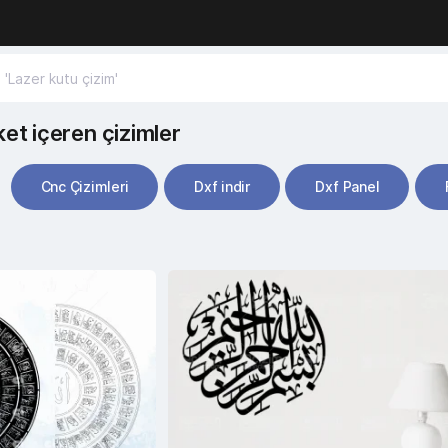
iket içeren çizimler
Cnc Çizimleri
Dxf indir
Dxf Panel