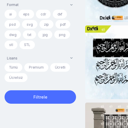
Format
ai
eps
cdr
dxf
psd
svg
zip
pdf
dwg
txt
jpg
png
stl
STL
Lisans
Tümü
Premium
Ücretli
Ücretsiz
Filtrele