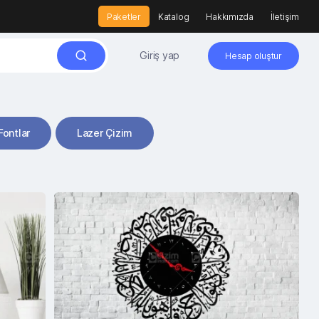
Paketler
Katalog
Hakkımızda
İletişim
Giriş yap
Hesap oluştur
Fontlar
Lazer Çizim