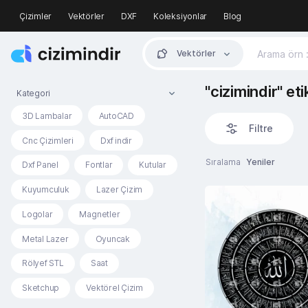
Çizimler
Vektörler
DXF
Koleksiyonlar
Blog
Vektörler
"cizimindir" et
Kategori
3D Lambalar
AutoCAD
Filtre
Cnc Çizimleri
Dxf indir
Sıralama
Yeniler
Dxf Panel
Fontlar
Kutular
Kuyumculuk
Lazer Çizim
Logolar
Magnetler
Metal Lazer
Oyuncak
Rölyef STL
Saat
Sketchup
Vektörel Çizim