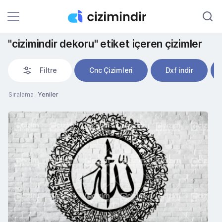
"cizimindir dekoru" etiket içeren çizimler
Filtre
Cnc Çizimleri
Dxf indir
Sıralama
Yeniler