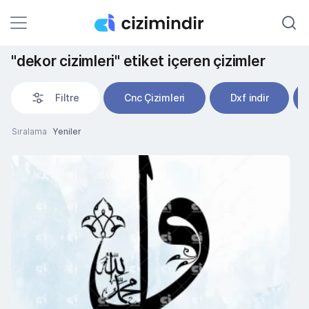
"dekor cizimleri" etiket içeren çizimler
Filtre
Cnc Çizimleri
Dxf indir
Sıralama
Yeniler