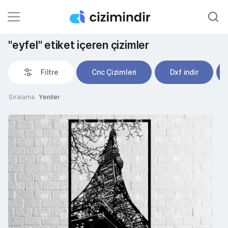
"eyfel" etiket içeren çizimler
Filtre
Cnc Çizimleri
Dxf indir
Sıralama
Yeniler