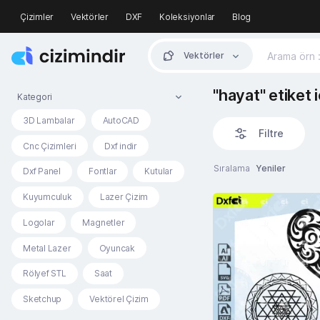
Çizimler
Vektörler
DXF
Koleksiyonlar
Blog
Vektörler
"hayat" etiket 
Kategori
3D Lambalar
AutoCAD
Filtre
Cnc Çizimleri
Dxf indir
Sıralama
Yeniler
Dxf Panel
Fontlar
Kutular
Kuyumculuk
Lazer Çizim
Logolar
Magnetler
Metal Lazer
Oyuncak
Rölyef STL
Saat
Sketchup
Vektörel Çizim