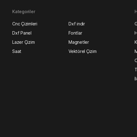
Kategoriler
H
Cnc Çizimleri
Dxf indir
G
Dxf Panel
Fontlar
H
Lazer Çizim
Magnetler
K
Saat
Vektörel Çizim
M
O
T
İ