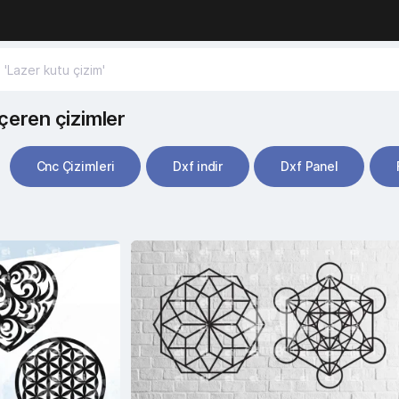
içeren çizimler
Cnc Çizimleri
Dxf indir
Dxf Panel