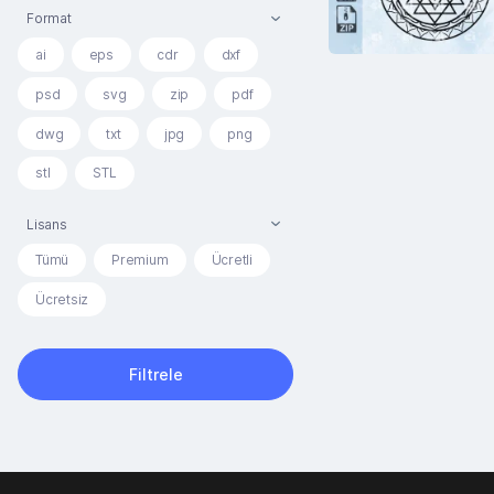
Format
ai
eps
cdr
dxf
psd
svg
zip
pdf
dwg
txt
jpg
png
stl
STL
Lisans
Tümü
Premium
Ücretli
Ücretsiz
Filtrele