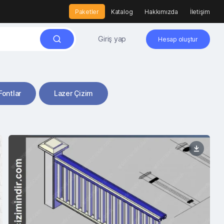
Paketler
Katalog
Hakkımızda
İletişim
Giriş yap
Hesap oluştur
Fontlar
Lazer Çizim