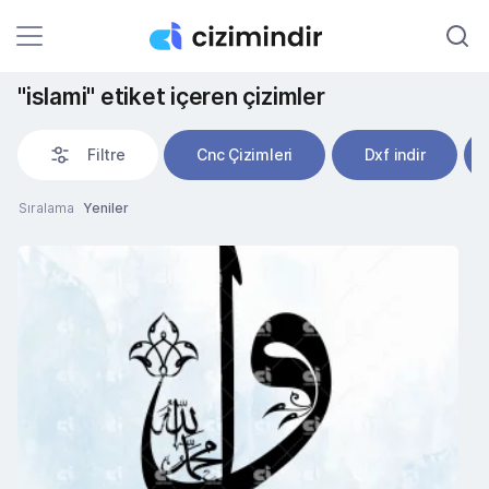
"islami" etiket içeren çizimler
Filtre
Cnc Çizimleri
Dxf indir
Sıralama
Yeniler