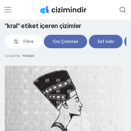
"kral" etiket içeren çizimler
Filtre
Cnc Çizimleri
Dxf indir
Sıralama
Yeniler